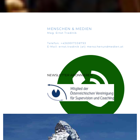
MENSCHEN & MEDIEN
Mag. Ernst Tradinik
Telefon: +4369917338793
E-Mail: ernst.tradinik (at) menschenundmedien.at
NEWSLETTER ABONNIEREN