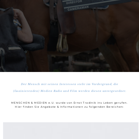
Der Mensch mit seinen Interessen steht im Vordergrund, die
(faszinierenden) Medien Radio und Film werden diesen untergeordnet.
MENSCHEN & MEDIEN e.U. wurde von Ernst Tradinik ins Leben gerufen.
Hier finden Sie Angebote & Informationen zu folgenden Bereichen: