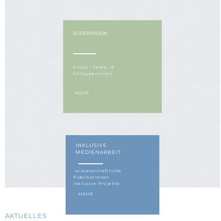
SUPERVISION
Einzel- Team- &
Fallsupervision
MEHR
INKLUSIVE
MEDIENARBEIT
wissenschaftliche
Publikationen
inklusive Projekte
MEHR
AKTUELLES